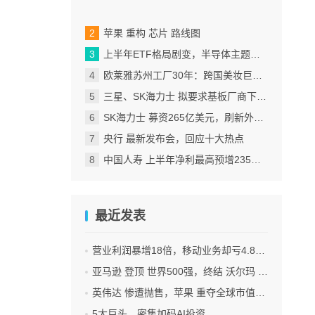
苹果 重构 芯片 路线图
上半年ETF格局剧变，半导体主题包揽“翻倍基”
欧莱雅苏州工厂30年：跨国美妆巨头的中国制造样本
三星、SK海力士 拟要求基板厂商下半年降价
SK海力士 募资265亿美元，刷新外国企业赴美IPO纪录
央行 最新发布会，回应十大热点
中国人寿 上半年净利最高预增235%，刷新纪录
最近发表
营业利润暴增18倍，移动业务却亏4.85亿美元：三星 AI红利的另一面
亚马逊 登顶 世界500强，终结 沃尔玛 连续12年领跑纪录
英伟达 惨遭抛售，苹果 重夺全球市值第一，释放什么信号？
5大巨头，密集加码AI投资