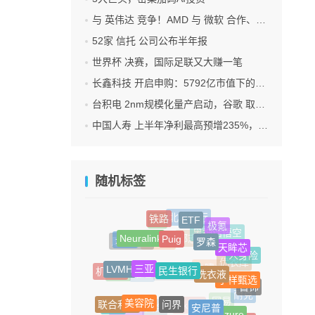
与 英伟达 竞争！AMD 与 微软 合作、将交付机架级系统Helios
52家 信托 公司公布半年报
世界杯 决赛，国际足联又大赚一笔
长鑫科技 开启申购：5792亿市值下的一场资本狂欢
台积电 2nm规模化量产启动，谷歌 取代苹果成首发客户
中国人寿 上半年净利最高预增235%，刷新纪录
随机标签
ETF
铁路
北京银行
M4
极氪
Puig
Neuralink
罗森
黑神话悟空
永辉
天眸芯
摩根大通
郑志刚
互联网
人身险
民生银行
三亚
洗衣液
LVMH
优衣库
机器人
小样甄选
银行
朱啸虎
维达
五矿信托
首饰
问界
美容院
安尼普
联合利华
耐克
Azure
闲鱼
网易
爱奇艺