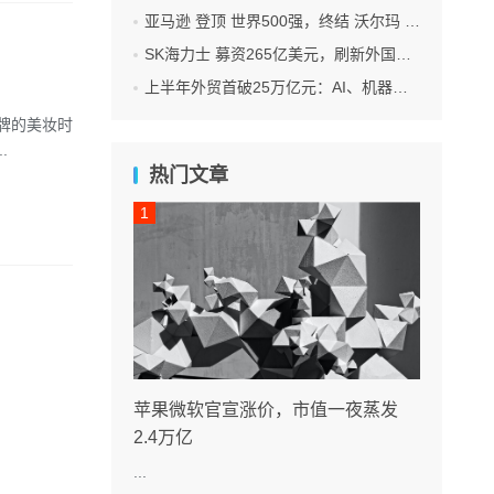
亚马逊 登顶 世界500强，终结 沃尔玛 连续12年领跑纪录
SK海力士 募资265亿美元，刷新外国企业赴美IPO纪录
上半年外贸首破25万亿元：AI、机器人 成出口新引擎
 等品牌的美妆时
.
热门文章
苹果微软官宣涨价，市值一夜蒸发
2.4万亿
...