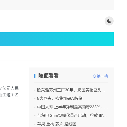
随便看看
换一换
57亿元人民
欧莱雅苏州工厂30年：跨国美妆巨头的中国制造样本
陌生这个名
5大巨头，密集加码AI投资
中国人寿 上半年净利最高预增235%，刷新纪录
台积电 2nm规模化量产启动，谷歌 取代苹果成首发客户
苹果 重构 芯片 路线图