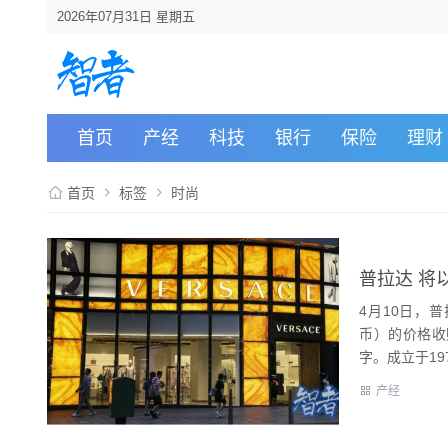
2026年07月31日 星期五
首页
产经
科技
银行
保险
理财
首页
标签
时尚
普拉达 将以
4月10日，普
币）的价格收
字。成立于1978
产经