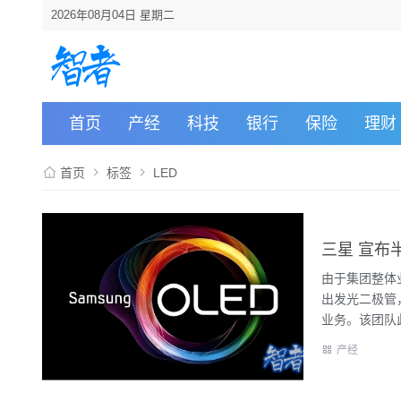
2026年08月04日 星期二
首页
产经
科技
银行
保险
理财
首页
标签
LED
三星 宣布
由于集团整体
出发光二极管
业务。该团队此
产经