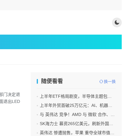
随便看看
换一换
部门决定退
上半年ETF格局剧变，半导体主题包揽“翻倍基”
退出LED
上半年外贸首破25万亿元：AI、机器人 成出口新引擎
与 英伟达 竞争！AMD 与 微软 合作、将交付机架级系统Helios
SK海力士 募资265亿美元，刷新外国企业赴美IPO纪录
英伟达 惨遭抛售，苹果 重夺全球市值第一，释放什么信号？