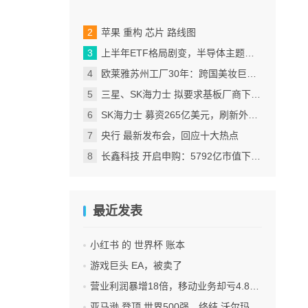
苹果 重构 芯片 路线图
上半年ETF格局剧变，半导体主题包揽“翻倍基”
欧莱雅苏州工厂30年：跨国美妆巨头的中国制造样本
三星、SK海力士 拟要求基板厂商下半年降价
SK海力士 募资265亿美元，刷新外国企业赴美IPO纪录
央行 最新发布会，回应十大热点
长鑫科技 开启申购：5792亿市值下的一场资本狂欢
最近发表
小红书 的 世界杯 账本
游戏巨头 EA，被卖了
营业利润暴增18倍，移动业务却亏4.85亿美元：三星 AI红利的另一面
亚马逊 登顶 世界500强，终结 沃尔玛 连续12年领跑纪录