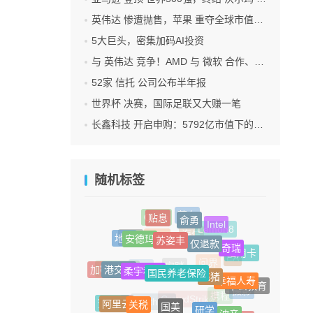
英伟达 惨遭抛售，苹果 重夺全球市值第一，释放什么信号？
5大巨头，密集加码AI投资
与 英伟达 竞争！AMD 与 微软 合作、将交付机架级系统Helios
52家 信托 公司公布半年报
世界杯 决赛，国际足联又大赚一笔
长鑫科技 开启申购：5792亿市值下的一场资本狂欢
随机标签
俞勇
贴息
茅台
Circle
Intel
苏姿丰
安德玛
仅退款
Lemon8
地产
奇瑞
闪迪
海信
FIFA
信用卡
柔宇科技
国民养老保险
港交所
飞猪
EA
加密货币
幸福人寿
问界
立讯科技
寺库
安踏
中公教育
国美
关税
摄影
研学
阿里云
预制菜
携程
波音
X
CrowdStrike