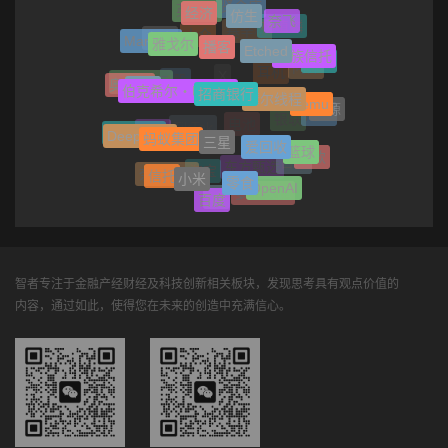
贤合庄
经济
英特尔
仿生
奈飞
杨植麟
基辛格
大众
雅戈尔
Marshall
车企
播客
Etched
家族信托
转转
问界
耳机
X
日化
奥特曼
A股
伯克希尔・哈撒韦
北京银行
招商银行
摩尔线程
Temu
汇源
阿里
银联
电池
TikTok
DeepSeek
蚂蚁集团
智能驾驶
存款
三星
爱回收
篮球
贷款
日产
东方甄选
淘宝
信托
小米
奈娃家族
零食
OpenAI
萝卜快跑
百度
6G
智者专注于金融产经财经及科技创新相关板块，发现思考具有观点价值的
内容，通过如此，使得您在未来的创造中充满信心。