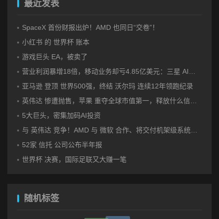
最近发表
SpaceX 首份财报出炉！AMD 也同日“交卷”！
小红书 的 世界杯 账本
游戏巨头 EA，被卖了
营业利润暴增18倍，移动业务却亏4.85亿美元：三星 AI红利的另一面
亚马逊 登顶 世界500强，终结 沃尔玛 连续12年领跑纪录
英伟达 惨遭抛售，苹果 重夺全球市值第一，释放什么信号？
5大巨头，密集加码AI投资
与 英伟达 竞争！AMD 与 微软 合作、将交付机架级系统Helios
52家 信托 公司公布半年报
世界杯 决赛，国际足联又大赚一笔
随机标签