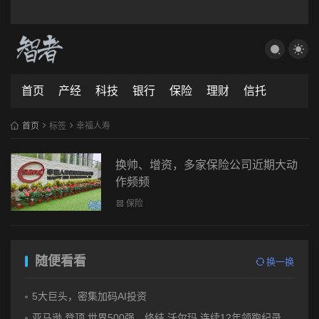
首页
产经
科技
银行
保险
理财
信托
首页
标签
幸福人寿
换帅、增资，多家保险公司近期大动
作频频
保险
随便看看
换一换
5大巨头，密集加码AI投资
亚马逊 登顶 世界500强，终结 沃尔玛 连续12年领跑纪录