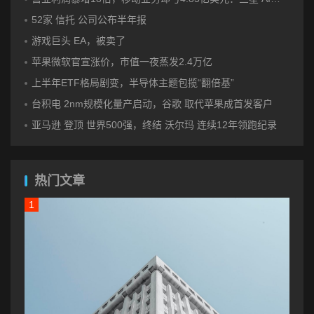
52家 信托 公司公布半年报
游戏巨头 EA，被卖了
苹果微软官宣涨价，市值一夜蒸发2.4万亿
上半年ETF格局剧变，半导体主题包揽“翻倍基”
台积电 2nm规模化量产启动，谷歌 取代苹果成首发客户
亚马逊 登顶 世界500强，终结 沃尔玛 连续12年领跑纪录
热门文章