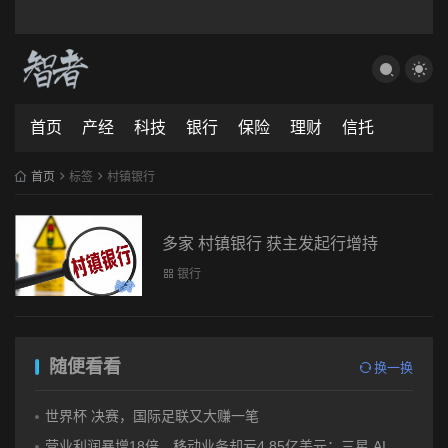
首页
产经
科技
银行
保险
理财
信托
首页
标签
村镇银行
多家 村镇银行 获主发起行增持
银行
随便看看
换一换
世界杯 决赛，国际足联又大赚一笔
营业利润暴增18倍，移动业务却亏4.85亿美元：三星 AI红利的另一面