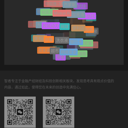
微众银行
中国雅江集团
西蒙斯
腾讯音乐
地平线
纸业
养老
社区超市
Mistral AI
特斯联
中公教育
盒马
加加酱油
非标信托
音响
汉高
贤合庄
松延动力
九号
网球
北京现代
腾讯元宝
物联网
开云集团
便利店
相机
飞猪
Sora
美国共和银行
炒股
李书福
Esprit
洗衣液
健身房
西部信托
流媒体
银行卡
安尼普
永劫无间
蚂蚁数科
支付
超市
京东金融
比尔盖茨
网络安全
保镖
住房限购
安卓
零食
Tapestry
智者专注于金融产经财经及科技创新相关板块，发现思考具有观点价值的
内容，通过如此，使得您在未来的创造中充满信心。