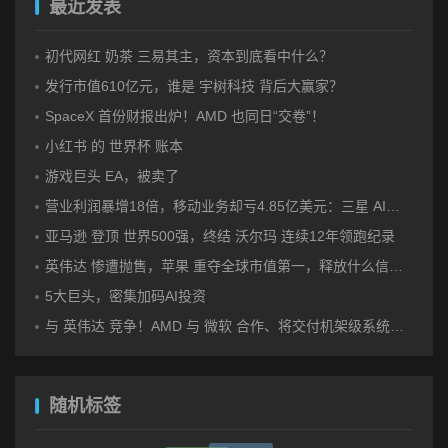
最近发表
初代网红 奶茶 三易其主，资本到底看中什么？
发行市值610亿元，谁是 宇树科技 背后大赢家？
SpaceX 首份财报出炉！AMD 也同日“交卷”！
小红书 的 世界杯 账本
游戏巨头 EA，被卖了
营业利润暴增18倍，移动业务却亏4.85亿美元：三星 AI红利的另一面
亚马逊 登顶 世界500强，终结 沃尔玛 连续12年领跑纪录
英伟达 惨遭抛售，苹果 重夺全球市值第一，释放什么信号？
5大巨头，密集加码AI投资
与 英伟达 竞争！AMD 与 微软 合作、将交付机架级系统Helios
随机标签