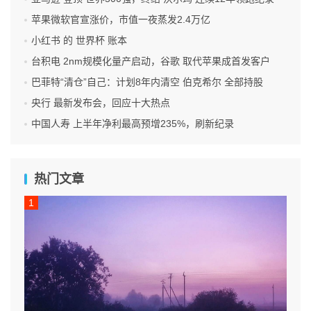
苹果微软官宣涨价，市值一夜蒸发2.4万亿
小红书 的 世界杯 账本
台积电 2nm规模化量产启动，谷歌 取代苹果成首发客户
巴菲特“清仓”自己：计划8年内清空 伯克希尔 全部持股
央行 最新发布会，回应十大热点
中国人寿 上半年净利最高预增235%，刷新纪录
热门文章