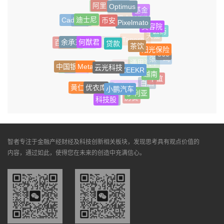
阿里
Optimus
车企
红旗
基金
S24
币安
迪士尼
Pixelmato
Cadence
摩根大通
耐克
前置仓
美容院
医药
天猫
何猷君
贷款
余承东
茶饮
百岁山
Tapestry
新能源
Esprit
芯片
阳光保险
360
张一鸣
Meta
云光科技
中国银行
ZEEKR
通用汽车
助贷
辛巴
马化腾
AMD
越南
华谊
优衣库
白酒
小鹏汽车
黄仁勋
农夫山泉
iPhone
英特尔
伊利亚
房贷
科技股
周受资
智者专注于金融产经财经及科技创新相关板块，发现思考具有观点价值的
内容，通过如此，使得您在未来的创造中充满信心。