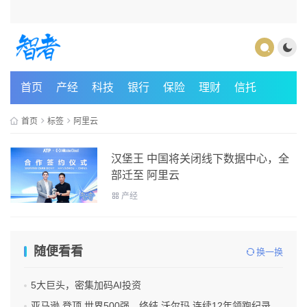
首页
产经
科技
银行
保险
理财
信托
首页
标签
阿里云
汉堡王 中国将关闭线下数据中心，全
部迁至 阿里云
产经
随便看看
换一换
5大巨头，密集加码AI投资
亚马逊 登顶 世界500强，终结 沃尔玛 连续12年领跑纪录