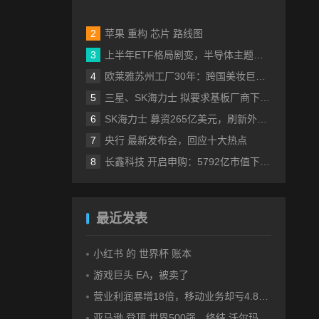
苹果 重构 芯片 路线图
上半年ETF格局剧变，半导体主题包揽“翻倍基”
欧莱雅苏州工厂30年：跨国美妆巨头的中国制造样本
三星、SK海力士 拟要求基板厂商下半年降价
SK海力士 募资265亿美元，刷新外国企业赴美IPO纪录
央行 最新发布会，回应十大热点
长鑫科技 开启申购：5792亿市值下的一场资本狂欢
最近发表
小红书 的 世界杯 账本
游戏巨头 EA，被卖了
营业利润暴增18倍，移动业务却亏4.85亿美元：三星 AI红利的另一面
亚马逊 登顶 世界500强，终结 沃尔玛 连续12年领跑纪录