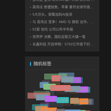
英伟达 惨遭抛售，苹果 重夺全球市值第一，释放什么信号？
5大巨头，密集加码AI投资
与 英伟达 竞争！AMD 与 微软 合作、将交付机架级系统Helios
52家 信托 公司公布半年报
世界杯 决赛，国际足联又大赚一笔
长鑫科技 开启申购：5792亿市值下的一场资本狂欢
随机标签
社区超市
鞋业
国民养老保险
物联网
中金
重疾险
火星
范思哲
耶鲁
港股
长安
iPhone SE4
中芯国际
马瑞利
少林
天玑
飞猪
餐饮业
李书福
必胜客
美国共和银行
网球
中信出版
飞利浦
网站
快餐
保镖
中铁信托
NBA
安保
诺贝尔
春秋航空
TOP TOY
中公教育
百胜
杨振
智能戒指