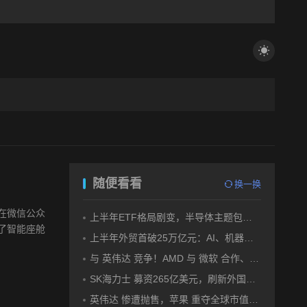
随便看看
换一换
在微信公众
上半年ETF格局剧变，半导体主题包揽“翻倍基”
了智能座舱
上半年外贸首破25万亿元：AI、机器人 成出口新引擎
与 英伟达 竞争！AMD 与 微软 合作、将交付机架级系统Helios
SK海力士 募资265亿美元，刷新外国企业赴美IPO纪录
英伟达 惨遭抛售，苹果 重夺全球市值第一，释放什么信号？