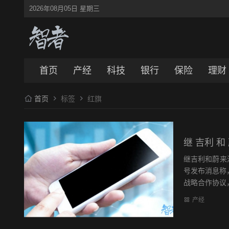
2026年08月05日 星期三
首页
产经
科技
银行
保险
理财
首页
标签
红旗
继 吉利 
继吉利和蔚来
号发布消息称
战略合作协议，
产经