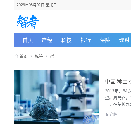
2026年08月02日 星期日
首页
产经
科技
银行
保险
理财
首页
标签
稀土
中国 稀土
2013年，
望。周光召，“
半，在院长办公
产经