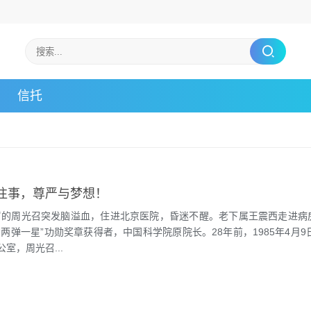
信托
 往事，尊严与梦想！
84岁的周光召突发脑溢血，住进北京医院，昏迷不醒。老下属王震西走进病
两弹一星”功勋奖章获得者，中国科学院原院长。28年前，1985年4月9
室，周光召...