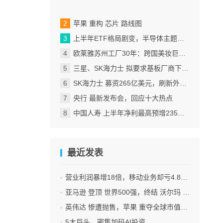
苹果 重构 芯片 路线图
上半年ETF格局剧变，半导体主题包揽“翻倍基”
欧莱雅苏州工厂30年：跨国美妆巨头的中国制造样本
三星、SK海力士 拟要求基板厂商下半年降价
SK海力士 募资265亿美元，刷新外国企业赴美IPO纪录
央行 最新发布会，回应十大热点
中国人寿 上半年净利最高预增235%，刷新纪录
最近发表
营业利润暴增18倍，移动业务却亏4.85亿美元：三星 AI红利的另一面
亚马逊 登顶 世界500强，终结 沃尔玛 连续12年领跑纪录
英伟达 惨遭抛售，苹果 重夺全球市值第一，释放什么信号？
5大巨头，密集加码AI投资