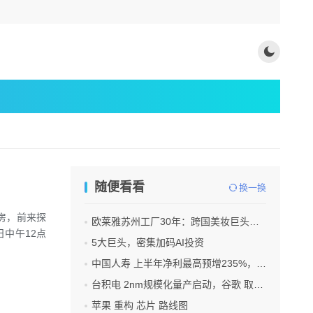
随便看看
换一换
房，前来探
欧莱雅苏州工厂30年：跨国美妆巨头的中国制造样本
日中午12点
5大巨头，密集加码AI投资
中国人寿 上半年净利最高预增235%，刷新纪录
台积电 2nm规模化量产启动，谷歌 取代苹果成首发客户
苹果 重构 芯片 路线图