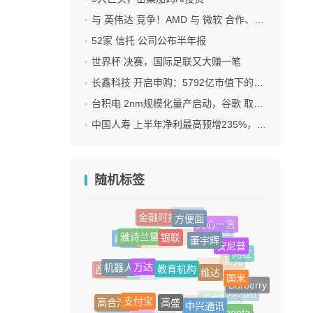
与 英伟达 竞争！AMD 与 微软 合作、将交付机架级系统Helios
52家 信托 公司公布半年报
世界杯 决赛，国际足联又大赚一笔
长鑫科技 开启申购：5792亿市值下的一场资本狂欢
台积电 2nm规模化量产启动，谷歌 取代苹果成首发客户
中国人寿 上半年净利最高预增235%，刷新纪录
随机标签
方便面
金融时报
宗馥莉
Llama3
文心一言
银联
雅诗兰黛
董宇辉
贤合庄
越南
安尼普
360
半导体
农夫山泉
网红
教育机构
万达
机器人
维达
耐克
西蒙斯
国米
蚂蚁集团
芯片
蓝月亮
康师傅
Burberry
高盛
支付宝
中兴通讯
郑志刚
高合汽车
前置仓
Momenta
东方甄选
SearchGPT