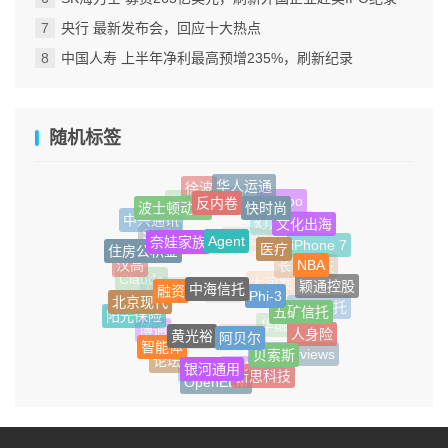
央行 最新发布会，回应十大热点
中国人寿 上半年净利最高预增235%，刷新纪录
随机标签
华人运通
徐波
反内卷
快时尚
波士顿动力
Canoo
斯凯奇
数字货币
文化出海
中兴通讯
Agent
奈娃家族
医疗
幻方量化
住房公积金
Shein
iPhone 7
NBA
安德玛
西藏信托
汉高
中海信托
融资
长鑫科技
Phi-3
颖通控股
Claude
北京现代
大润发
五矿信托
TOP TOY
旅游
中融信托
阳光保险
黄光裕
阿贝尔
人身险
华融信托
博通
智能体
贝索斯
Sora
Figma
AI Overviews
银河通用
论坛
新思科技
维珍银河
孙宇晨
OpenELM