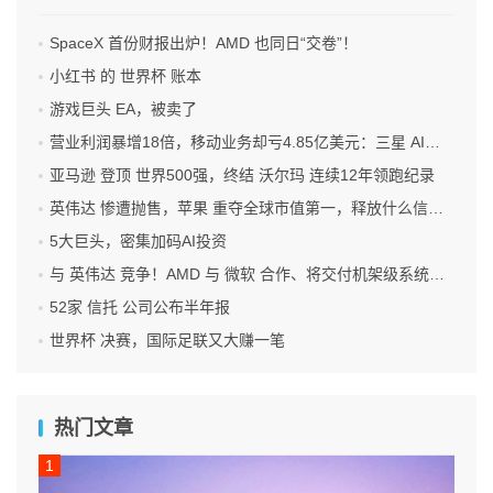
SpaceX 首份财报出炉！AMD 也同日“交卷”！
小红书 的 世界杯 账本
游戏巨头 EA，被卖了
营业利润暴增18倍，移动业务却亏4.85亿美元：三星 AI红利的另一面
亚马逊 登顶 世界500强，终结 沃尔玛 连续12年领跑纪录
英伟达 惨遭抛售，苹果 重夺全球市值第一，释放什么信号？
5大巨头，密集加码AI投资
与 英伟达 竞争！AMD 与 微软 合作、将交付机架级系统Helios
52家 信托 公司公布半年报
世界杯 决赛，国际足联又大赚一笔
热门文章