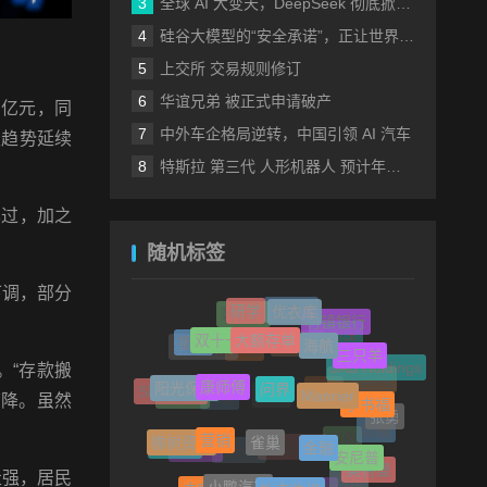
全球 AI 大变天，DeepSeek 彻底掀桌子了！
硅谷大模型的“安全承诺”，正让世界失去安全感
上交所 交易规则修订
华谊兄弟 被正式申请破产
万亿元，同
中外车企格局逆转，中国引领 AI 汽车
性趋势延续
特斯拉 第三代 人形机器人 预计年中发布
已过，加之
随机标签
下调，部分
优衣库
研学
大额存单
海航
双十一
村镇银行
仅退款
碧桂园
三只羊
银联
问界
康师傅
Manner
支付宝
阳光保险
。“存款搬
星竞威武
JAB Holdings
李书福
李永新
Puig
SK海力士
雀巢
下降。虽然
营销
泡泡玛特
金融
张勇
伊势丹
橡树资本
寿险
安尼普
星舰
小米
炒股
京淘淘
小鹏汽车
扎克伯格
奥特曼
闲鱼
孙正义
去哪儿
走强，居民
戴尔
张一鸣
雅诗兰黛