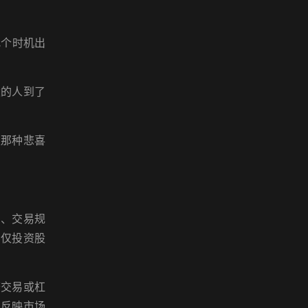
找个时机出
股的人到了
欢那种悲喜
识、交易规
或仅投资股
繁交易或杠
况反映市场