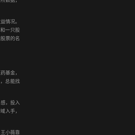
易所数据，
收益情况。
金和一只股
和股票的名
医药基金，
究，总能找
与感，投入
领域入手，
者王小薇靠