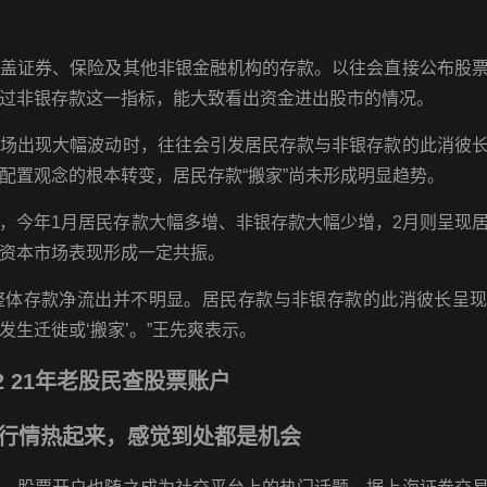
涵盖证券、保险及其他非银金融机构的存款。以往会直接公布股
过非银存款这一指标，能大致看出资金进出股市的情况。
市场出现大幅波动时，往往会引发居民存款与非银存款的此消彼
配置观念的根本转变，居民存款“搬家”尚未形成明显趋势。
，今年1月居民存款大幅多增、非银存款大幅少增，2月则呈现
资本市场表现形成一定共振。
门整体存款净流出并不明显。居民存款与非银存款的此消彼长呈
生迁徙或‘搬家’。”王先爽表示。
2 21年老股民查股票账户
行情热起来，感觉到处都是机会