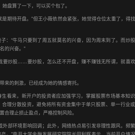
。她盘算了一下，可以买个包了。
就是期待开盘。”但王小薇依然会紧张，她觉得仓位太重了，得
段子：“牛马只要到了周五就莫名的兴奋，因为周末到了。而炒
名的兴奋。”
“我要炒股……要炒股，怎么还不开盘，赚不赚钱无所谓，就喜
带来的刺激，已经成为她的情感寄托。
春生看来，新开户的投资者应加强学习，掌握股票市场基本知
，合理分散投资，避免将所有资金集中于单只股票、单一行业
置合理止损止盈点，严格控制风险。
奏或外部环境影响回调；此外，网络热点易引发非理性跟风，频
资产。”南开大学金融发展研究院院长田利辉表示，当前开户情