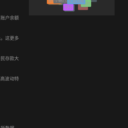
汽车
华为
物联网
G42
中国平安
特朗普
苏宁
票账户余额
长。这更多
居民存款大
现高波动特