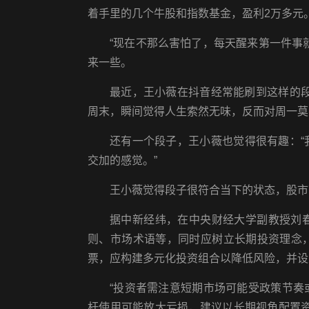
着手里的几个牛股和指数基金，盈利2万多元
“现在不那么害怕了，每天醒来第一件事
来一些。
最近，王小薇在抖音经常能刷到这样的
周末，瞬间觉得人生索然无味，反而对周一莫
还有一个段子，王小薇也觉得很有趣：
交加的感觉。”
王小薇觉得段子很符合当下的状态，股市
据中新经纬，在中央财经大学副教授刘
则、市场术语等，同时应树立长期投资理念
票，应构建多元化投资组合以降低风险，并设
“投资者需注意短期市场可能受政策节
杆使用可能放大亏损，建议以长期视角配置