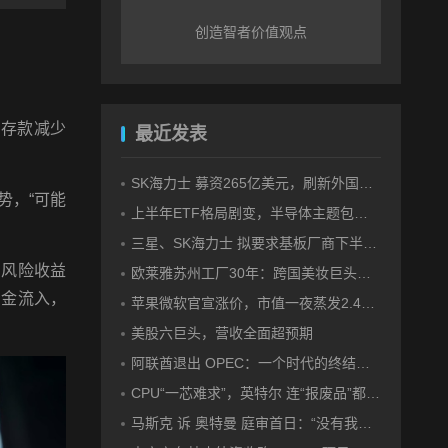
创造
智者
价值观点
户存款减少
最近发表
SK海力士 募资265亿美元，刷新外国企业赴美IPO纪录
势，“可能
上半年ETF格局剧变，半导体主题包揽“翻倍基”
三星、SK海力士 拟要求基板厂商下半年降价
和风险收益
欧莱雅苏州工厂30年：跨国美妆巨头的中国制造样本
资金流入，
苹果微软官宣涨价，市值一夜蒸发2.4万亿
美股六巨头，营收全面超预期
阿联酋退出 OPEC：一个时代的终结，还是更大分裂的开始？
CPU“一芯难求”，英特尔 连“报废品”都拿出来卖了
马斯克 诉 奥特曼 庭审首日：“没有我就没有 OpenAI ”