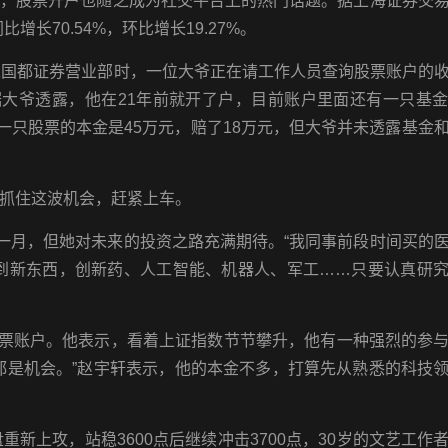
涨，股票开户也随之成为社交平台上的热门话题。据上海证券交
增长70.54%，环比增长19.27%。
达国都证券营业部时，一位大爷正在请工作人员查询股票账户的
据大爷透露，他在21年前就开了户，目前账户里面还有一只基
一只股票的本金是45万元，赔了18万元，但大爷并未透露基金
抓住这波机会，赶紧上车。
足一月，但她对未来的投资之路充满期待。“我同事前段时间买的
学到新东西，创新药、人工智能、机器人、军工……只要认真研
了股票账户。他表示，看着上证指数节节攀升，他有一种强烈的参
都是机会。”赵宇轩表示，他的本金不多，打算先从熟悉的科技
重新上攻，站稳3600点后继续冲击3700点，30岁的文艺工作