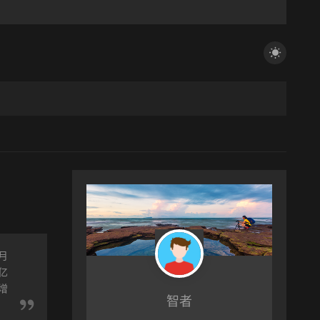
月
亿
增
智者