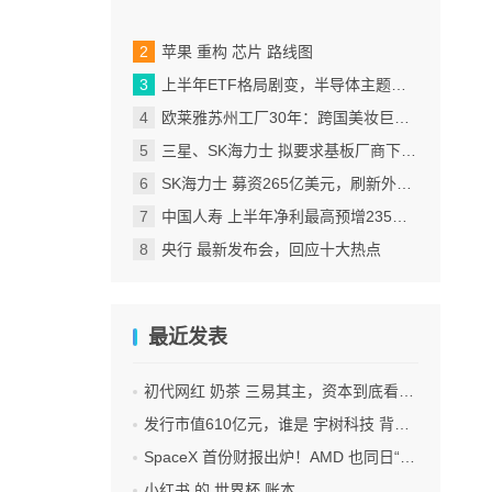
苹果 重构 芯片 路线图
上半年ETF格局剧变，半导体主题包揽“翻倍基”
欧莱雅苏州工厂30年：跨国美妆巨头的中国制造样本
三星、SK海力士 拟要求基板厂商下半年降价
SK海力士 募资265亿美元，刷新外国企业赴美IPO纪录
中国人寿 上半年净利最高预增235%，刷新纪录
央行 最新发布会，回应十大热点
最近发表
初代网红 奶茶 三易其主，资本到底看中什么？
发行市值610亿元，谁是 宇树科技 背后大赢家？
SpaceX 首份财报出炉！AMD 也同日“交卷”！
小红书 的 世界杯 账本