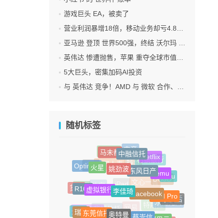
游戏巨头 EA，被卖了
营业利润暴增18倍，移动业务却亏4.85亿美元：三星 AI红利的另一面
亚马逊 登顶 世界500强，终结 沃尔玛 连续12年领跑纪录
英伟达 惨遭抛售，苹果 重夺全球市值第一，释放什么信号？
5大巨头，密集加码AI投资
与 英伟达 竞争！AMD 与 微软 合作、将交付机架级系统Helios
随机标签
马未都
中融信托
电竞
小红书
Netflix
姚劲波
火星
村镇银行
东风日产
Optimus
抖音
柳青
Temu
中国人寿
Vidu
虚拟银行
李佳琦
DOJO
R100
Facebook
货币
文心一言
外卖
iPad Pro
iPad
沙宣
宗庆后
永劫无间
东莞信托
奥特曼
瑞幸
蔡崇信
特斯拉
光伏
Neuralink
网易
阿里云
非标信托