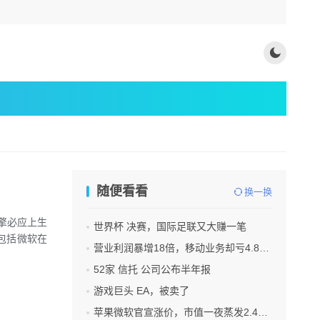
随便看看
换一换
擎必应上生
世界杯 决赛，国际足联又大赚一笔
包括微软在
营业利润暴增18倍，移动业务却亏4.85亿美元：三星 AI红利的另一面
52家 信托 公司公布半年报
游戏巨头 EA，被卖了
苹果微软官宣涨价，市值一夜蒸发2.4万亿