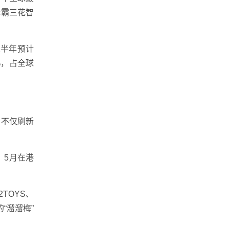
无霸三花智
上半年预计
%，占全球
，不仅刷新
，5月在港
TOYS、
“溜溜梅”