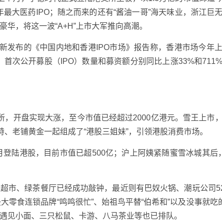
今年最大医药IPO；随之而来的还有“酱油一哥”海天味业，浙江巨
华，将这一波“A+H”上市大军推向高潮。
最新发布的《中国内地和香港IPO市场》报告称，香港市场今年
，首次公开募股（IPO）数量和募资额分别同比上涨33%和711
所，开盘实现大涨，至今市值已经超过2000亿港元。雪王上市
特、老铺黄金一起组成了“港股三姐妹”，引领港股消费市场。
月登陆港股，目前市值已超500亿；沪上阿姨紧随蜜雪冰城其后
超市、绿茶餐厅已经成功敲钟，最近则有巴奴火锅、潮玩公司52
最大零食连锁品牌“鸣鸣很忙”、始祖鸟平替“伯希和”以及没事就吃的
遇见小面、三只松鼠、卡游、八马茶业等也已排队。