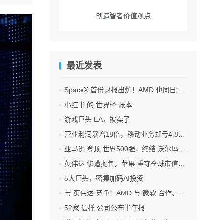
创造
智者
价值观点
最近发表
SpaceX 首份财报出炉！AMD 也同日“交卷”！
小红书 的 世界杯 账本
游戏巨头 EA，被卖了
营业利润暴增18倍，移动业务却亏4.85亿美元：三星 AI红利的另一面
亚马逊 登顶 世界500强，终结 沃尔玛 连续12年领跑纪录
英伟达 惨遭抛售，苹果 重夺全球市值第一，释放什么信号？
5大巨头，密集加码AI投资
与 英伟达 竞争！AMD 与 微软 合作、将交付机架级系统Helios
52家 信托 公司公布半年报