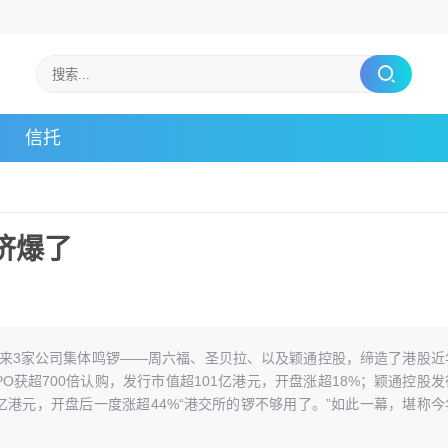
信托
挤爆了
迎来3家公司集体鸣锣——周六福、圣贝拉、以及颖通控股，缔造了港股近
O获超700倍认购，发行市值超101亿港元，开盘涨超18%；颖通控股发
亿港元，开盘后一度涨超44%“港交所的锣不够用了。”如此一幕，堪称今