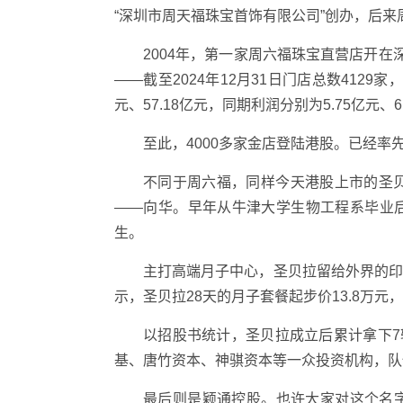
“深圳市周天福珠宝首饰有限公司”创办，后来
2004年，第一家周六福珠宝直营店开在
——截至2024年12月31日门店总数4129
元、57.18亿元，同期利润分别为5.75亿元、6
至此，4000多家金店登陆港股。已经
不同于周六福，同样今天港股上市的圣
——向华。早年从牛津大学生物工程系毕业
生。
主打高端月子中心，圣贝拉留给外界的
示，圣贝拉28天的月子套餐起步价13.8万元
以招股书统计，圣贝拉成立后累计拿下
基、唐竹资本、神骐资本等一众投资机构，队
最后则是颖通控股。也许大家对这个名