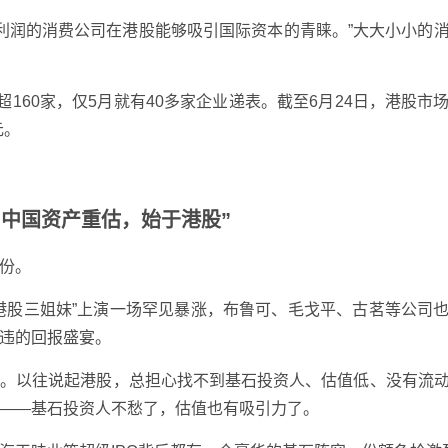
30亿利润的消费公司在港股能够吸引国际资本的青睐。”大大小小的
超160家，仅5月就有40多家企业递表。截至6月24日，港股市
元。
。
 “中国资产重估，始于港股”
份。
港股三姐妹”上演一场罕见暴涨，布鲁可、毛戈平、古茗等公司
违的回报盛宴。
了。以往说起港股，总担心找不到基石投资人、估值低、没有流
——基石投资人不愁了，估值也有吸引力了。