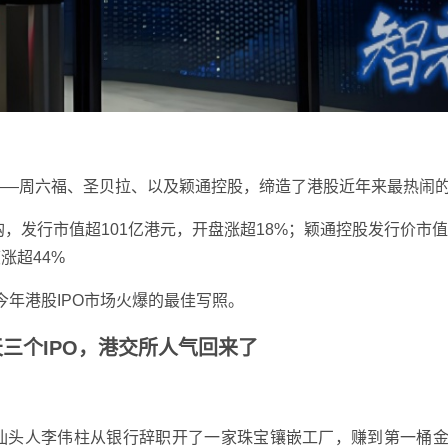
锣——周六福、圣贝拉、以及颖通控股，缔造了港股近年来最热闹
购，发行市值超101亿港元，开盘涨超18%；颖通控股发行价市值
涨超44%
今年港股IPO市场火爆的最佳写照。
一天三个IPO，港交所人气回来了
东汕头人李伟柱从银行辞职开了一家珠宝镶嵌工厂，赚到第一桶