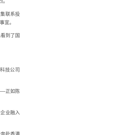
烈。
密集联系投
事宜。
先看到了国
专科技公司
——正如陈
内企业融入
纷奔赴香港