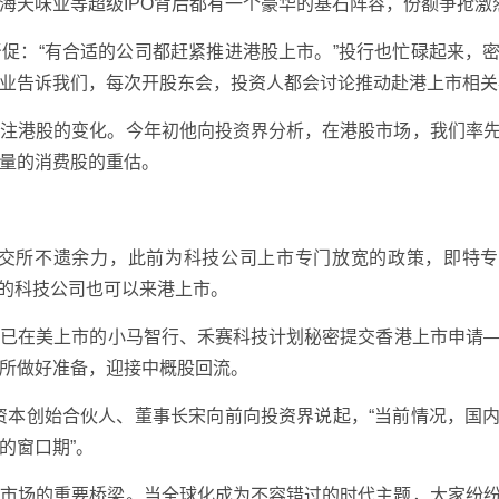
海天味业等超级IPO背后都有一个豪华的基石阵容，份额争抢激
促：“有合适的公司都赶紧推进港股上市。”投行也忙碌起来，
业告诉我们，每次开股东会，投资人都会讨论推动赴港上市相关
关注港股的变化。今年初他向投资界分析，在港股市场，我们率
量的消费股的重估。
。港交所不遗余力，此前为科技公司上市专门放宽的政策，即特
利的科技公司也可以来港上市。
，已在美上市的小马智行、禾赛科技计划秘密提交香港上市申请
所做好准备，迎接中概股回流。
华资本创始合伙人、董事长宋向前向投资界说起，“当前情况，国
的窗口期”。
本市场的重要桥梁。当全球化成为不容错过的时代主题，大家纷