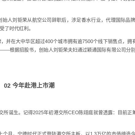
。创始人刘钜荣从航空公司辞职后，涉足香水行业，代理国际品
受了时代红利。
，并在大中华区超过400个城市拥有逾7500个线下销售点，拥有
业——根据招股书，创始人刘钜荣夫妇通过颖通国际有限公司分
02 今年赴港上市潮
交所诞生。记得2025年初港交所CEO陈翊庭就曾透露：目前正筹
。
上个月，宁德时代正式登陆港交所主板，以1.3万亿的市值缔造