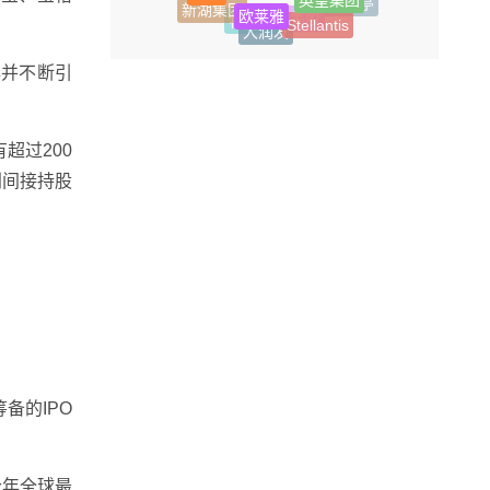
零食
新湖集团
赤坂亭
Stellantis
外汇
大润发
马瑞利
特朗普
美股
牌并不断引
超过200
别间接持股
备的IPO
今年全球最