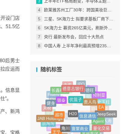
上半年ETF格局剧变，半导体主题包揽“翻倍基”
欧莱雅苏州工厂30年：跨国美妆巨头的中国制造样本
量开设门店
三星、SK海力士 拟要求基板厂商下半年降价
51.5亿
SK海力士 募资265亿美元，刷新外国企业赴美IPO纪录
央行 最新发布会，回应十大热点
中国人寿 上半年净利最高预增235%，刷新纪录
80后男士
贝拉应运而
随机标签
德意志银行
IPO
曹德旺
长鑫科技
寺库
优篮子
里。信息显
银泰
贵人鸟
传音
预制菜
Fiserv
文远知行
仕”。
健身
日化
H20
EA
信息通信
超市
史玉柱
孙正义
Cruise
关税
资产、新鸿
JAB Holdings
Agent
DeepSeek
助贷
卡牌
寰聚商业
角川
联合利华
华谊
京淘淘
量化交易
幸福人寿
王宁
英皇集团
红杉中国
马未都
欧莱雅
中铁信托
杨植麟
雅宝、宝格