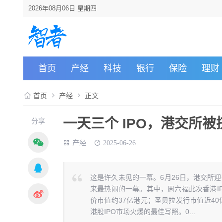
2026年08月06日 星期四
首页
产经
科技
银行
保险
理财
首页
产经
正文
一天三个 IPO，港交所被
分享
产经
2025-06-26
这是许久未见的一幕。6月26日，港交所
来最热闹的一幕。其中，周六福此次香港IP
价市值约37亿港元；圣贝拉发行市值近40
港股IPO市场火爆的最佳写照。0...