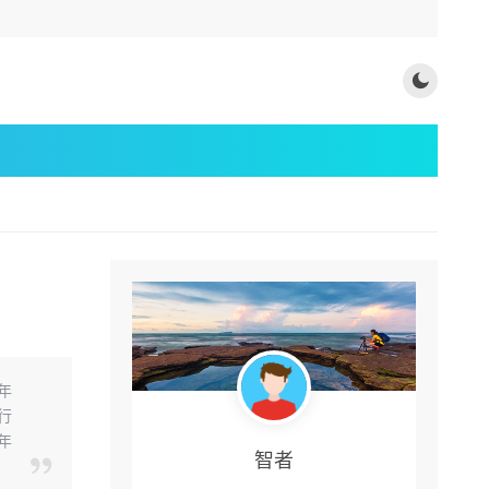
年
行
年
智者