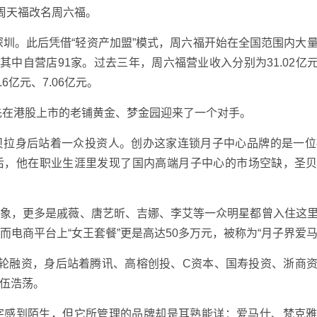
周天福改名周六福。
深圳。此后凭借“轻资产加盟”模式，周六福开始在全国范围内大
家，其中自营店91家。过去三年，周六福营业收入分别为31.02亿元、
.6亿元、7.06亿元。
率先在港股上市的老铺黄金、梦金园迎来了一个对手。
贝拉身后站着一众投资人。创办这家连锁月子中心品牌的是一位
后，他在职业生涯里发现了国内高端月子中心的市场空缺，圣
印象，更多是戚薇、唐艺昕、吉娜、李艾等一众明星都曾入住这
，而电商平台上“女王套餐”更是高达50多万元，被称为“月子界爱马
7轮融资，身后站着腾讯、高榕创投、C资本、国寿投资、浙商
伍浩荡。
字感到陌生，但它所管理的品牌却是耳熟能详：爱马仕、梵克