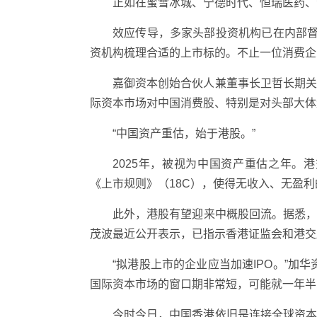
正如在蜜雪冰城、宁德时代、恒瑞医药、
效应传导，多家头部投资机构已在内部督
资机构梳理合适的上市标的。不止一位消费企
嘉御资本创始合伙人兼董事长卫哲长期
际资本市场对中国消费股、特别是对头部大体
“中国资产重估，始于港股。”
2025年，被视为中国资产重估之年
《上市规则》（18C），使得无收入、无盈
此外，港股有望迎来中概股回流。据悉
茂波最近公开表示，已指示香港证监会和港交
“拟港股上市的企业应当加速IPO。”加
国际资本市场的窗口期非常短，可能就一年半
今时今日，中国香港依旧是连接全球资