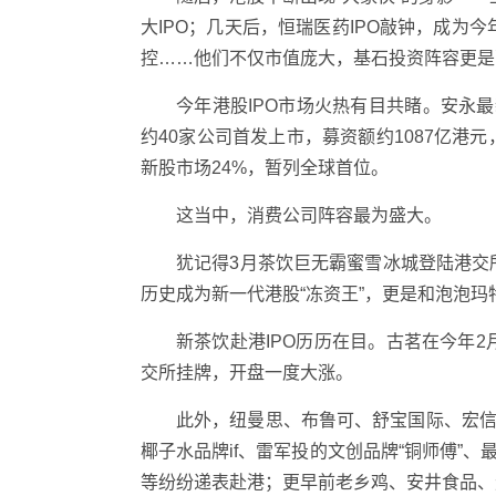
大IPO；几天后，恒瑞医药IPO敲钟，成为
控……他们不仅市值庞大，基石投资阵容更是豪
今年港股IPO市场火热有目共睹。安永
约40家公司首发上市，募资额约1087亿港元
新股市场24%，暂列全球首位。
这当中，消费公司阵容最为盛大。
犹记得3月茶饮巨无霸蜜雪冰城登陆港交
历史成为新一代港股“冻资王”，更是和泡泡玛
新茶饮赴港IPO历历在目。古茗在今年2
交所挂牌，开盘一度大涨。
此外，纽曼思、布鲁可、舒宝国际、宏信
椰子水品牌if、雷军投的文创品牌“铜师傅”、
等纷纷递表赴港；更早前老乡鸡、安井食品、