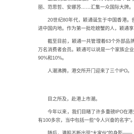
丽、范思哲、安娜苏……汇集一众国际大牌。
20世纪80年代，颖通诞生于中国香港
进中国内地。作为第一批吃螃蟹的人，颖通享
截至目前，颖通一共管理着63个外部品牌
万名消费者会员。颖通可以说是一个家族企
90%和10%。
人潮沸腾，港交所开门迎来了三个IPO。
目之所及，赴港上市潮。
今年以来，我们目睹了许多重磅IPO在港
有100多宗，当中包括一些“令人兴奋的名字”
随后，港股不断出现“大家伙”的身影——