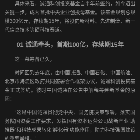
具体来看，诚通科创投资基金自半年前签约，如今迈出
关键一步，成为首批中央企业创投母基金。该基金规划总规
模300亿元，存续期15年，将投向新材料、先进制造、新一
代信息技术等硬科技赛道。
01 诚通牵头，首期100亿，存续期15年
这一幕筹备已久。
时间回到去年底，由中国诚通、中国石化、中国航油、
北京市海淀区政府共同签署合作框架协议，诚通科创投资基
金正式签约。彼时中国诚通在公告中解释筹建新基金的原
因：
“这是中国诚通贯彻党中央、国务院决策部署，落实国
务院国资委工作要求，发挥国有资本运营公司战新产业‘助
推器’和科技成果转化‘孵化器’功能作用，助力科技强国建设
的重要举措。”