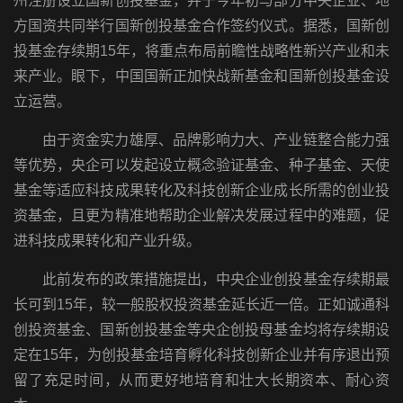
州注册设立国新创投基金，并于今年初与部分中央企业、地
方国资共同举行国新创投基金合作签约仪式。据悉，国新创
投基金存续期15年，将重点布局前瞻性战略性新兴产业和未
来产业。眼下，中国国新正加快战新基金和国新创投基金设
立运营。
由于资金实力雄厚、品牌影响力大、产业链整合能力强
等优势，央企可以发起设立概念验证基金、种子基金、天使
基金等适应科技成果转化及科技创新企业成长所需的创业投
资基金，且更为精准地帮助企业解决发展过程中的难题，促
进科技成果转化和产业升级。
此前发布的政策措施提出，中央企业创投基金存续期最
长可到15年，较一般股权投资基金延长近一倍。正如诚通科
创投资基金、国新创投基金等央企创投母基金均将存续期设
定在15年，为创投基金培育孵化科技创新企业并有序退出预
留了充足时间，从而更好地培育和壮大长期资本、耐心资