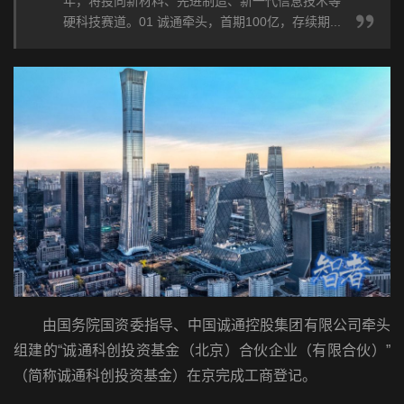
年，将投向新材料、先进制造、新一代信息技术等
硬科技赛道。01 诚通牵头，首期100亿，存续期...
由国务院国资委指导、中国诚通控股集团有限公司牵头
组建的“诚通科创投资基金（北京）合伙企业（有限合伙）”
（简称诚通科创投资基金）在京完成工商登记。