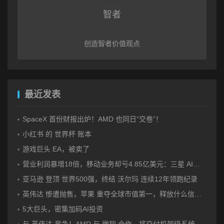
智者
创造
智者
价值观点
最近发表
SpaceX 首份财报出炉！AMD 也同日“交卷”！
小红书 的 世界杯 账本
游戏巨头 EA，被卖了
营业利润暴增18倍，移动业务却亏4.85亿美元：三星 AI红利的另一面
亚马逊 登顶 世界500强，终结 沃尔玛 连续12年领跑纪录
英伟达 惨遭抛售，苹果 重夺全球市值第一，释放什么信号？
5大巨头，密集加码AI投资