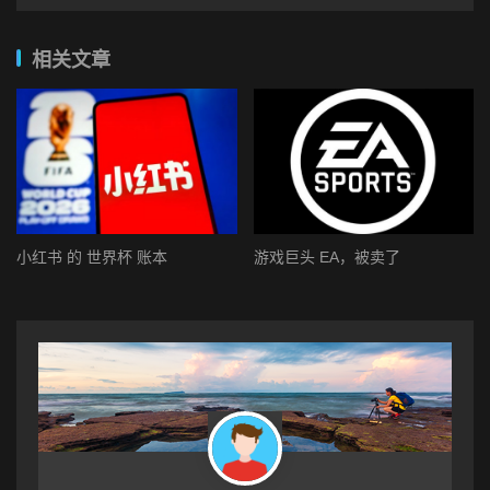
相关文章
小红书 的 世界杯 账本
游戏巨头 EA，被卖了