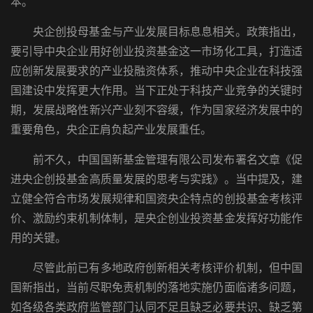
本。
央企创投母基金与产业发展目标息息相关。政策指出，
要引导中央企业用好创业投资基金这一市场化工具，打造适
应创新发展要求的产业投融资体系，推动中央企业在科技强
国建设中发挥更大作用。当下正处于科技产业竞争的关键时
期，发展战略性新兴产业刻不容缓，作为国家经济发展中的
重要角色，央企正肩负起产业发展重任。
前不久，中国国新基金管理有限公司发布署名文章《促
进央企创投基金高质量发展的思考与实践》。当中提及，建
立健全符合市场发展规律和国资央企特点的创投基金考核评
价、激励约束机制体制，是央企创业投资基金发挥好功能作
用的关键。
尽管此前已有多地政府创新相关考核评价机制，但中国
国新指出，当前尽职免责机制的落地实施仍面临诸多问题，
如各级各类政府监管部门认同不足且缺乏必要共识、缺乏第