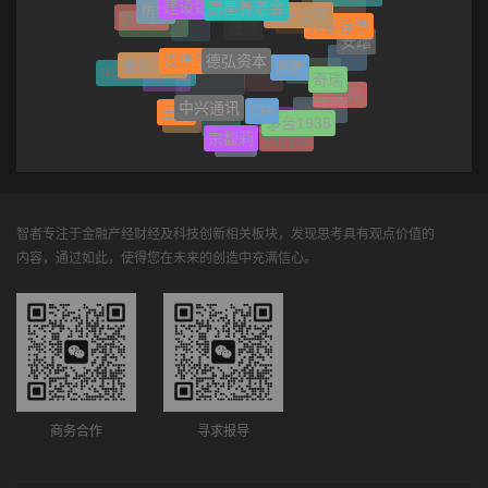
扫街榜
大额存单
创业板
Chrome
德弘资本
汉堡王
无人驾驶
安踏
基建
维达
移动
虚拟货币
通信
奇瑞
广汽
中国雅江集团
中兴通讯
CPI
百果园
上交所
Shein
王卫
星链
二手交易
茅台1935
欧舒丹
玻璃
宗馥莉
网站
辛巴
预制菜
RWA
智者专注于金融产经财经及科技创新相关板块，发现思考具有观点价值的
内容，通过如此，使得您在未来的创造中充满信心。
商务合作
寻求报导