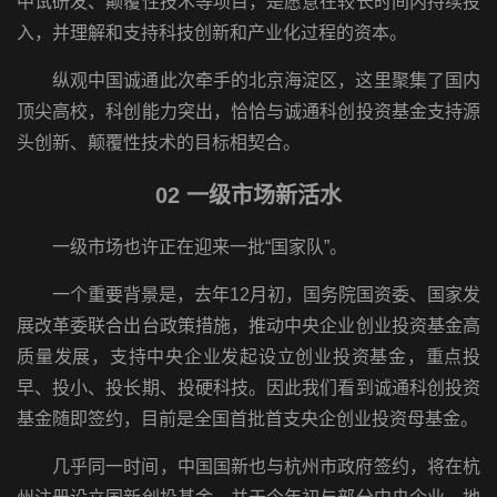
中试研发、颠覆性技术等项目，是愿意在较长时间内持续投
入，并理解和支持科技创新和产业化过程的资本。
纵观中国诚通此次牵手的北京海淀区，这里聚集了国内
顶尖高校，科创能力突出，恰恰与诚通科创投资基金支持源
头创新、颠覆性技术的目标相契合。
02 一级市场新活水
一级市场也许正在迎来一批“国家队”。
一个重要背景是，去年12月初，国务院国资委、国家发
展改革委联合出台政策措施，推动中央企业创业投资基金高
质量发展，支持中央企业发起设立创业投资基金，重点投
早、投小、投长期、投硬科技。因此我们看到诚通科创投资
基金随即签约，目前是全国首批首支央企创业投资母基金。
几乎同一时间，中国国新也与杭州市政府签约，将在杭