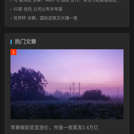
与 英伟达 竞争！AMD 与 微软 合作、将交付机架级系统Helios
52家 信托 公司公布半年报
世界杯 决赛，国际足联又大赚一笔
热门文章
苹果微软官宣涨价，市值一夜蒸发2.4万亿