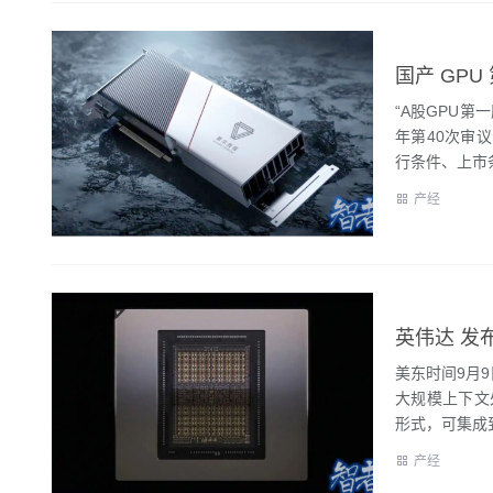
国产 GPU
“A股GPU第
年第40次审
行条件、上市条
产经
英伟达 发布
美东时间9月9
大规模上下文处
形式，可集成到.
产经