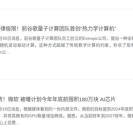
律极限！前谷歌量子计算团队首创“热力学计算机”
4月30日消息，前谷歌量子计算团队员工创立的Extropic公司，提出一种
随机波动驱动计算。这种方式超越了传统数字计算的约束，秒杀了现有
c公...
扫货！微软 被曝计划今年年底前囤积180万块 AI芯片
4月19日消息，根据媒体看到的一份内部文件，微软的目标是到2024年底积
，并将其拥有的GPU数量增加两倍。据悉，从当前财年到2027财年，微
上花费...