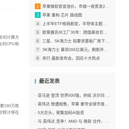
苹果微软官宣涨价，市值一夜蒸发2.4万亿
苹果 重构 芯片 路线图
上半年ETF格局剧变，半导体主题包揽“翻倍基”
欧莱雅苏州工厂30年：跨国美妆巨头的中国制造样本
全新的计算方
三星、SK海力士 拟要求基板厂商下半年降价
的CPU和
SK海力士 募资265亿美元，刷新外国企业赴美IPO纪录
央行 最新发布会，回应十大热点
最近发表
亚马逊 登顶 世界500强，终结 沃尔玛 连续12年领跑纪录
英伟达 惨遭抛售，苹果 重夺全球市值第一，释放什么信号？
累180万枚
软预计将在
5大巨头，密集加码AI投资
与 英伟达 竞争！AMD 与 微软 合作、将交付机架级系统Helios