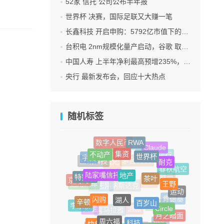
52家 信托 公司公布半年报
世界杯 决赛，国际足联又大赚一笔
长鑫科技 开启申购：5792亿市值下的一场资本狂欢
台积电 2nm规模化量产启动，谷歌 取代苹果成首发客户
中国人寿 上半年净利最高预增235%，刷新纪录
央行 最新发布会，回应十大热点
随机标签
RWA
数字人民币
集资
娱乐
Claude
西藏信托
不动产
世界杯
宇树
耐克
德意志银行
立讯科技
地产
陆家嘴信托
茅台1935
茶叶
春秋航空
EDC
特努斯
王野
京淘淘
裁员
通用汽车
湖人
运动
思科
闪购
百岁山
郑志刚
纳斯达克
辛顿
肯德基
Circle
李永新
阿贝尔
火腿
周六福
月之暗面
科技
酒旅
喜马拉雅
快餐
电动汽车