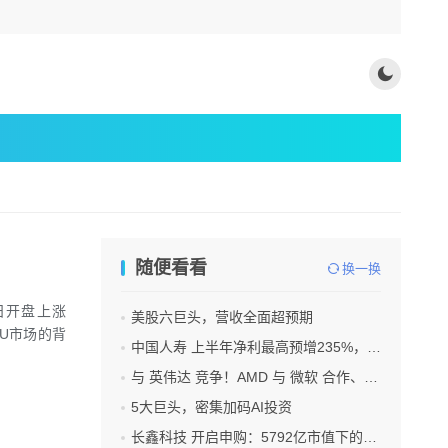
随便看看
换一换
日开盘上涨
美股六巨头，营收全面超预期
PU市场的背
中国人寿 上半年净利最高预增235%，刷新纪录
与 英伟达 竞争！AMD 与 微软 合作、将交付机架级系统Helios
5大巨头，密集加码AI投资
长鑫科技 开启申购：5792亿市值下的一场资本狂欢