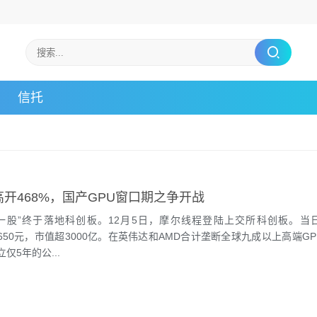
信托
高开468%，国产GPU窗口期之争开战
第一股”终于落地科创板。12月5日，摩尔线程登陆上交所科创板。当
，报650元，市值超3000亿。在英伟达和AMD合计垄断全球九成以上高端G
仅5年的公...