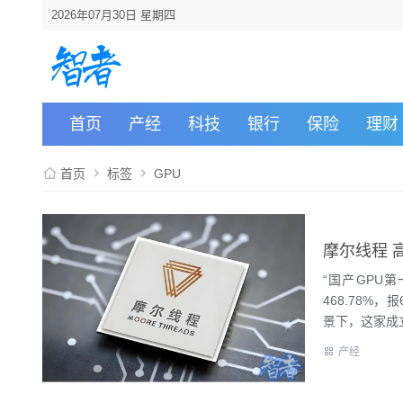
2026年07月30日 星期四
首页
产经
科技
银行
保险
理财
首页
标签
GPU
摩尔线程 
“国产GPU
468.78%
景下，这家成立
产经