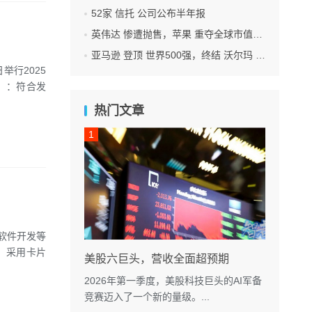
52家 信托 公司公布半年报
英伟达 惨遭抛售，苹果 重夺全球市值第一，释放什么信号？
亚马逊 登顶 世界500强，终结 沃尔玛 连续12年领跑纪录
举行2025
）：符合发
热门文章
和软件开发等
市，采用卡片
美股六巨头，营收全面超预期
2026年第一季度，美股科技巨头的AI军备
竞赛迈入了一个新的量级。...