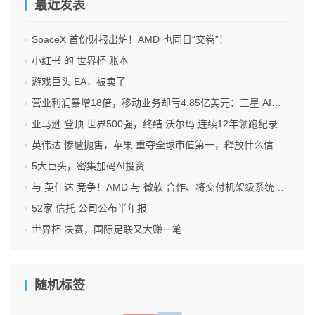
最近发表
SpaceX 首份财报出炉！AMD 也同日“交卷”！
小红书 的 世界杯 账本
游戏巨头 EA，被卖了
营业利润暴增18倍，移动业务却亏4.85亿美元：三星 AI红利的另一面
亚马逊 登顶 世界500强，终结 沃尔玛 连续12年领跑纪录
英伟达 惨遭抛售，苹果 重夺全球市值第一，释放什么信号？
5大巨头，密集加码AI投资
与 英伟达 竞争！AMD 与 微软 合作、将交付机架级系统Helios
52家 信托 公司公布半年报
世界杯 决赛，国际足联又大赚一笔
随机标签