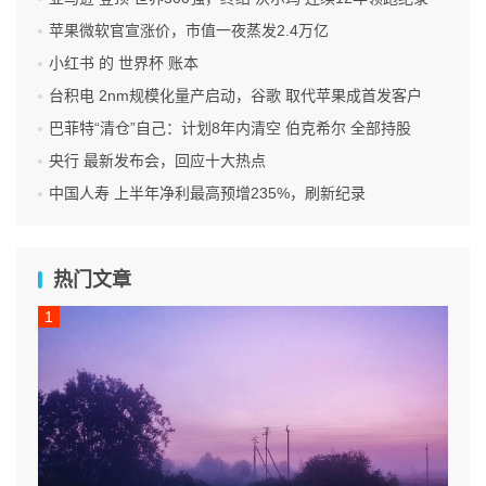
苹果微软官宣涨价，市值一夜蒸发2.4万亿
小红书 的 世界杯 账本
台积电 2nm规模化量产启动，谷歌 取代苹果成首发客户
巴菲特“清仓”自己：计划8年内清空 伯克希尔 全部持股
央行 最新发布会，回应十大热点
中国人寿 上半年净利最高预增235%，刷新纪录
热门文章