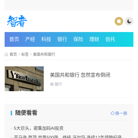
首页
产经
科技
银行
保险
理财
信托
首页
标签
美国共和银行
美国共和银行 忽然宣布倒闭
银行
随便看看
换一换
5大巨头，密集加码AI投资
亚马逊 登顶 世界500强，终结 沃尔玛 连续12年领跑纪录