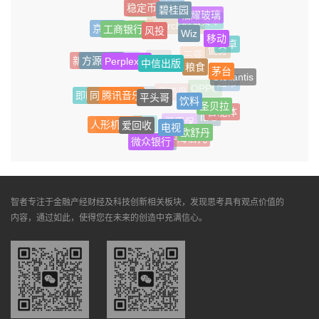
稳定币
辛顿
碧桂园
海信
福耀玻璃
德弘资本
风投
工商银行
京淘淘
Wiz
SearchGPT
安踏
贴息
移动
安卓
健身
Perplexity
中信出版
方源资本
新思科技
粮食
三亚
淘宝闪购
茶叶
Shein
茅台
Stellantis
超市
腾讯音乐
平头哥
同程
OPPO
饮料
即时零售
伊势丹
少林
科创板
圣贝拉
智能体
IDG
爱回收
电视
人形机器人
健康保
智能汽车
日化
欧舒丹
中海信托
微众银行
中原信托
智者专注于金融产经财经及科技创新相关板块，发现思考具有观点价值的
内容，通过如此，使得您在未来的创造中充满信心。