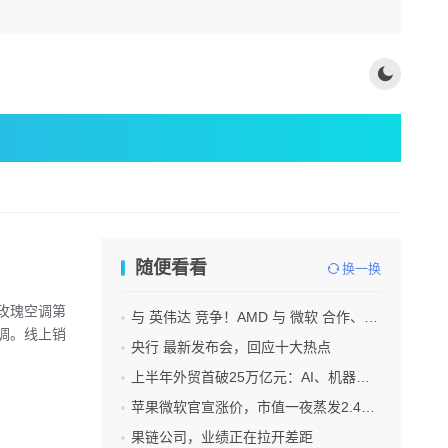
随便看看
换一换
玫瑰空调第
与 英伟达 竞争！AMD 与 微软 合作、将交付机架级系统Helios
调。线上销
央行 最新发布会，回应十大热点
上半年外贸首破25万亿元：AI、机器人 成出口新引擎
苹果微软官宣涨价，市值一夜蒸发2.4万亿
果链公司，业绩正在拉开差距