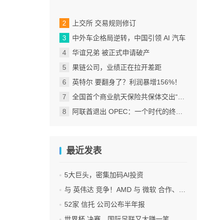
上交所 交易规则修订
中外车企格局逆转，中国引领 AI 汽车
华谊兄弟 被正式申请破产
果链公司，业绩正在拉开差距
英特尔 要翻身了？利润暴增156%！
全国首个商业航天保险共保体交出“首年答卷”！
阿联酋退出 OPEC：一个时代的终结，还是更大分裂的开始？
最近发表
5大巨头，密集加码AI投资
与 英伟达 竞争！AMD 与 微软 合作、将交付机架级系统Helios
52家 信托 公司公布半年报
世界杯 决赛，国际足联又大赚一笔