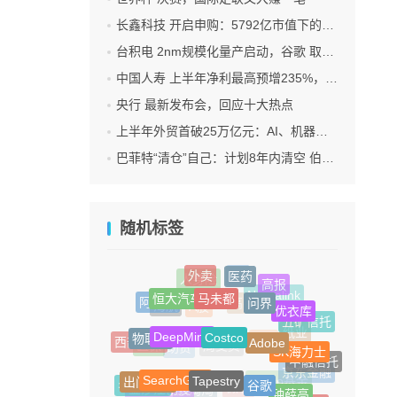
长鑫科技 开启申购：5792亿市值下的一场资本狂欢
台积电 2nm规模化量产启动，谷歌 取代苹果成首发客户
中国人寿 上半年净利最高预增235%，刷新纪录
央行 最新发布会，回应十大热点
上半年外贸首破25万亿元：AI、机器人 成出口新引擎
巴菲特“清仓”自己：计划8年内清空 伯克希尔 全部持股
随机标签
医药
外卖
LG
高报
人身险
马未都
恒大汽车
问界
阿斯麦
Neuralink
优衣库
海航
高考
Costco
DeepMind
A股
五矿信托
Adobe
物联网
SK海力士
西部信托
纸业
医保
IBM
中融信托
Tapestry
助贷
周受资
SearchGPT
谷歌
出门问问
京东金融
钟薛高
名创优品
Pimco基金