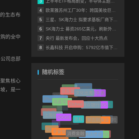
上半年ETF格局剧变，半导体主题包揽“翻倍基”
欧莱雅苏州工厂30年：跨国美妆巨头的中国制造样本
品的生态布
三星、SK海力士 拟要求基板厂商下半年降价
SK海力士 募资265亿美元，刷新外国企业赴美IPO纪录
收购的全中
央行 最新发布会，回应十大热点
长鑫科技 开启申购：5792亿市值下的一场资本狂欢
s公司总部
随机标签
续聚焦核心
文化出海
京东金融
加坡，是一
Manner
蓝月亮
智能手表
Etched
高鑫零售
微众银行
珠宝
iPhone SE4
ABS
越南
iPhone Air
贵人鸟
稀土
DOGE
思科
上海信托
郑志刚
耐克
优衣库
央企
创投
百度百科
奈飞
华纳
重疾险
消费金融
平安信托
迅雷
黑神话悟空
Esprit
Google
京淘淘
OPPO
LG
智能汽车
茅台1935
传音
老乡鸡
支付
腾讯音乐
S25