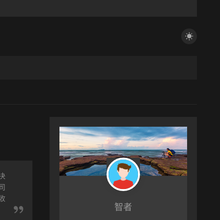
决
司
收
智者