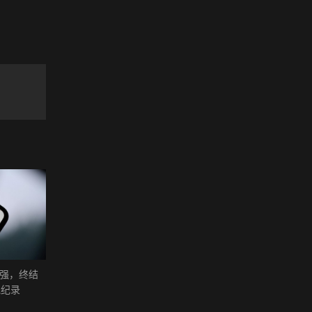
0强，终结
英伟达 惨遭抛售，苹果 重夺全
5大巨头，密集加码AI投
跑纪录
球市值第一，释放什么信号？