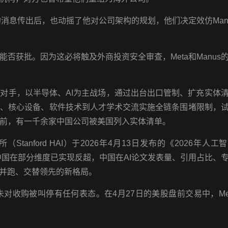
购的消息传出后，也动摇了他对公司架构的规划，他们决定效仿Man
能否获批。因为这必将触及外商投资安全审查，Meta和Manus
对手，以半导体、AI为主战场，通过出台出口管制、扩充实体
机、核心设备、软件技术到人才学术交流实施全链条围堵限制，
前，有一千余家中国公司被美国列入实体清单。
anford HAI）于‌2026年4月13日‌发布的《2026年人
，中国在部分维度已实现反超‌，中国在AI论文发表量、引用占比、
强并跑、交替领先‌的新格局。
队未对收购被叫停有任何表态。在4月27日的美股盘前交易中，Me