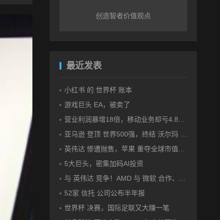
创造
智者
价值观点
最近发表
小红书 的 世界杯 账本
游戏巨头 EA，被卖了
营业利润暴增18倍，移动业务却亏4.85亿美元：三星 AI红利的另一面
亚马逊 登顶 世界500强，终结 沃尔玛 连续12年领跑纪录
英伟达 惨遭抛售，苹果 重夺全球市值第一，释放什么信号？
5大巨头，密集加码AI投资
与 英伟达 竞争！AMD 与 微软 合作、将交付机架级系统Helios
52家 信托 公司公布半年报
世界杯 决赛，国际足联又大赚一笔