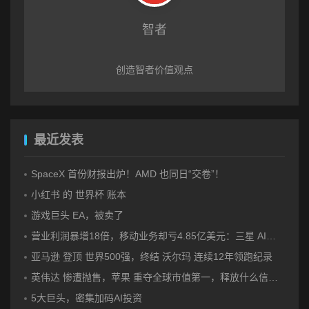
智者
创造
智者
价值观点
最近发表
SpaceX 首份财报出炉！AMD 也同日“交卷”！
小红书 的 世界杯 账本
游戏巨头 EA，被卖了
营业利润暴增18倍，移动业务却亏4.85亿美元：三星 AI红利的另一面
亚马逊 登顶 世界500强，终结 沃尔玛 连续12年领跑纪录
英伟达 惨遭抛售，苹果 重夺全球市值第一，释放什么信号？
5大巨头，密集加码AI投资