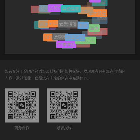
汇丰
自动驾驶
饮料
诺贝尔
董宇辉
史玉柱
航空
摩尔线程
泡泡玛特
GPT-4o
空调
高铁
360
服饰
云光科技
房贷
时尚
影视
能源
俞敏洪
海信
Cruise
京东金融
AI芯片
淘宝闪购
Manner
即时零售
张康阳
阿里巴巴
OPEC
高鑫零售
SK海力士
闲鱼
贵人鸟
中信信托
理财
安德玛
网易
智者专注于金融产经财经及科技创新相关板块，发现思考具有观点价值的
内容，通过如此，使得您在未来的创造中充满信心。
商务合作
寻求报导