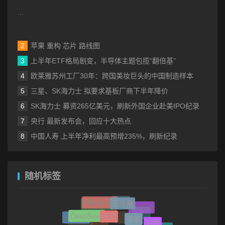
...
苹果 重构 芯片 路线图
上半年ETF格局剧变，半导体主题包揽“翻倍基”
欧莱雅苏州工厂30年：跨国美妆巨头的中国制造样本
三星、SK海力士 拟要求基板厂商下半年降价
SK海力士 募资265亿美元，刷新外国企业赴美IPO纪录
央行 最新发布会，回应十大热点
中国人寿 上半年净利最高预增235%，刷新纪录
随机标签
王传福
iPhone 16
金融
Etched
SpaceX AI
运动
DeepSeek
京东
Llama3
保险
问界
爱马仕