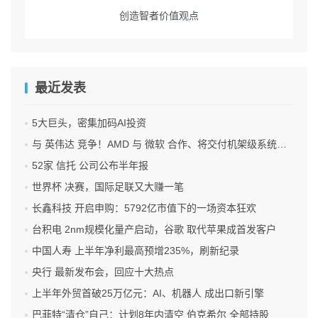
创造
智者
价值观点
最近发表
5大巨头，密集加码AI投资
与 英伟达 竞争！AMD 与 微软 合作、将交付机架级系统Helios
52家 信托 公司公布半年报
世界杯 决赛，国际足联又大赚一笔
长鑫科技 开启申购：5792亿市值下的一场资本狂欢
台积电 2nm规模化量产启动，谷歌 取代苹果成首发客户
中国人寿 上半年净利最高预增235%，刷新纪录
央行 最新发布会，回应十大热点
上半年外贸首破25万亿元：AI、机器人 成出口新引擎
巴菲特“清仓”自己：计划8年内清空 伯克希尔 全部持股