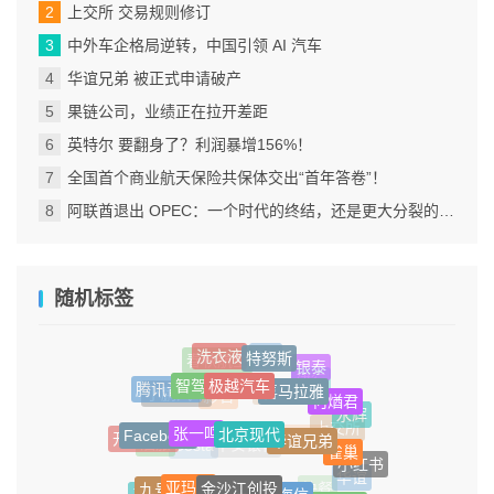
上交所 交易规则修订
中外车企格局逆转，中国引领 AI 汽车
华谊兄弟 被正式申请破产
果链公司，业绩正在拉开差距
英特尔 要翻身了？利润暴增156%！
全国首个商业航天保险共保体交出“首年答卷”！
阿联酋退出 OPEC：一个时代的终结，还是更大分裂的开始？
随机标签
特努斯
洗衣液
PPI
银泰
春秋航空
极越汽车
智驾
喜马拉雅
腾讯音乐
建行
何煪君
小鹏汽车
播客
影石
北京现代
永辉
张一鸣
华谊兄弟
Facebook
上交所
开云集团
雀巢
酒旅
范思哲
小红书
Costa
平安银行
金沙江创投
亚玛芬
海信
九号
华谊
宁德时代